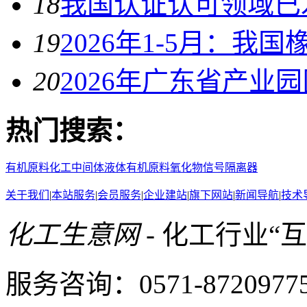
18
我国认证认可领域已发
19
2026年1-5月：我
20
2026年广东省产业
热门搜索：
有机原料
化工中间体
液体有机原料
氧化物
信号隔离器
关于我们
|
本站服务
|
会员服务
|
企业建站
|
旗下网站
|
新闻导航
|
技术
化工生意网
- 化工行业“
服务咨询：0571-87209