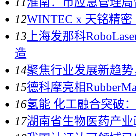
11
淮南：市应急管理局
12
WINTEC x 天铭精
13
上海发那科RoboLa
造
14
聚焦行业发展新趋势
15
德科摩亮相RubberMa
16
氢能 化工融合突破
17
湖南省生物医药产业