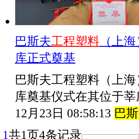
巴斯夫
工
程
塑
料
（上海
库正式奠基
巴斯夫工程塑料（上海
库奠基仪式在其位于莘
12月23日 08:58:13
巴斯
1
共1页4条记录