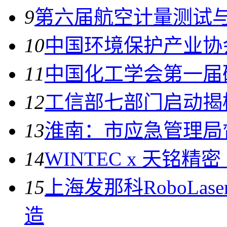
9
第六届航空计量测试
10
中国环境保护产业协
11
中国化工学会第一届
12
工信部七部门启动揭
13
淮南：市应急管理局
14
WINTEC x 天铭精
15
上海发那科RoboLa
造