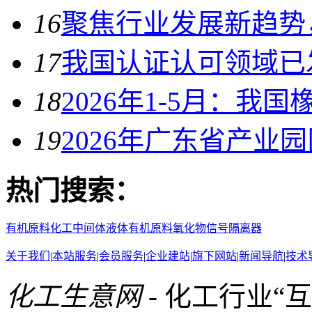
16
聚焦行业发展新趋势
17
我国认证认可领域已发
18
2026年1-5月：我
19
2026年广东省产业
热门搜索：
有机原料
化工中间体
液体有机原料
氧化物
信号隔离器
关于我们
|
本站服务
|
会员服务
|
企业建站
|
旗下网站
|
新闻导航
|
技术
化工生意网
- 化工行业“