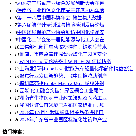
4
2026第三届氟产业绿色发展创新大会在包
5
海南省工业和信息化厅关于开展2026年度
6
第二十八届中国科协年会“微生物大数据
7
第六届航空计量测试与检验检测发展论坛
8
中国环境保护产业协会到访中国化学品安
9
中国化工学会第一届硅能源与化工大会在
10
工信部七部门启动揭榜挂帅，绿氢醇节水
11
淮南：市应急管理局督导煤化工园区安全
12
WINTEC x 天铭精密｜WINTEC如何以精密
13
上海发那科RoboLaser赋能汽车轻量化零部件精益智造
14
聚焦行业发展新趋势，《中国橡胶助剂产
15
德科摩亮相RubberMach 2026，橡胶注射
16
氢能 化工融合突破：绿氢耦合工业尾气
17
湖南省生物医药产业政策法规及医药工业
18
我国认证认可领域已发布国家标准113项
19
2026年1-5月：我国橡塑相关品类进出口
20
2026年广东省产业园区标准化建设暨产业
热门搜索：