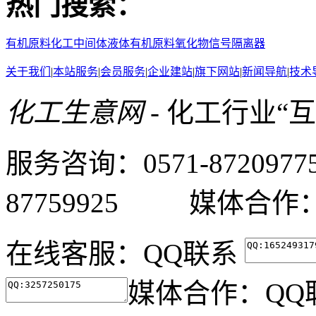
热门搜索：
有机原料
化工中间体
液体有机原料
氧化物
信号隔离器
关于我们
|
本站服务
|
会员服务
|
企业建站
|
旗下网站
|
新闻导航
|
技术
化工生意网
- 化工行业“
服务咨询：0571-87209
87759925 媒体合作：05
在线客服：
QQ联系
媒体合作：
QQ