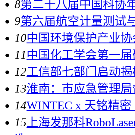
8
第二十八届中国科协年
9
第六届航空计量测试
10
中国环境保护产业协
11
中国化工学会第一届
12
工信部七部门启动揭
13
淮南：市应急管理局
14
WINTEC x 天铭精
15
上海发那科RoboLa